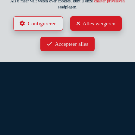
Als u meer wilt weten over cookies, kunt u onze
charter privéleven
raadplegen.
Configureren
Alles weigeren
Accepteer alles
HET IMMO BOLLE TEAM
Sinds 1962 begeleidt ons bureau u bij al uw
immobiliënprojecten.