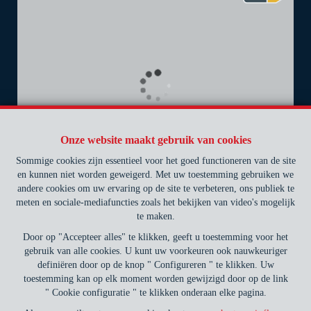
Onze website maakt gebruik van cookies
Sommige cookies zijn essentieel voor het goed functioneren van de site
en kunnen niet worden geweigerd. Met uw toestemming gebruiken we
4
2
188 m²
andere cookies om uw ervaring op de site te verbeteren, ons publiek te
meten en sociale-mediafuncties zoals het bekijken van video's mogelijk
AUDERGHEM
625.000 €
te maken.
Gebouw voor gemengd gebruik te koop
Door op "Accepteer alles" te klikken, geeft u toestemming voor het
gebruik van alle cookies. U kunt uw voorkeuren ook nauwkeuriger
definiëren door op de knop " Configureren " te klikken. Uw
toestemming kan op elk moment worden gewijzigd door op de link
" Cookie configuratie " te klikken onderaan elke pagina.