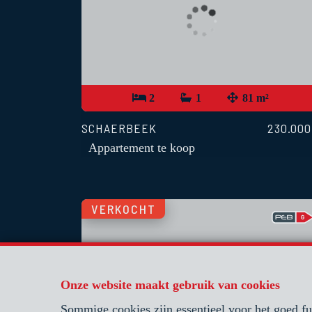
2
1
81 m²
SCHAERBEEK
230.000
Appartement te koop
VERKOCHT
Onze website maakt gebruik van cookies
Sommige cookies zijn essentieel voor het goed f