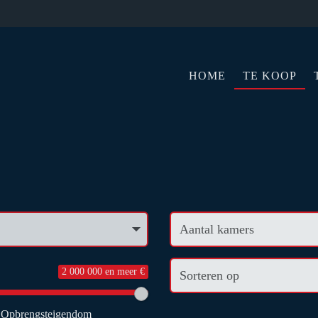
HOME
TE KOOP
2 000 000 en meer €
Opbrengsteigendom