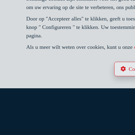
om uw ervaring op de site te verbeteren, ons publ
Door op "Accepteer alles" te klikken, geeft u to
4
1
128 m²
knop " Configureren " te klikken. Uw toestemmin
pagina.
AUDERGHEM
Eengezinswoning te koop
Als u meer wilt weten over cookies, kunt u onze
Co
VERKOCHT