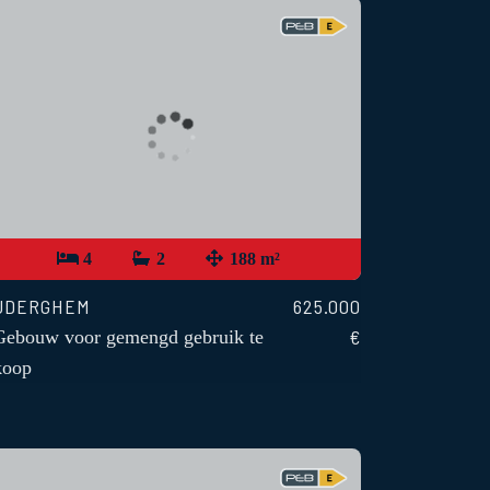
4
2
188 m²
UDERGHEM
625.000
€
Gebouw voor gemengd gebruik te
koop