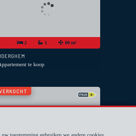
2
1
80 m²
UDERGHEM
Appartement te koop
VERKOCHT
et uw toestemming gebruiken we andere cookies