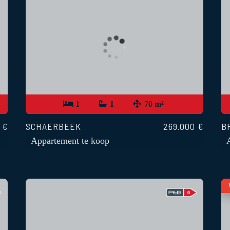
1
1
70 m²
 €
SCHAERBEEK
269.000 €
B
Appartement te koop