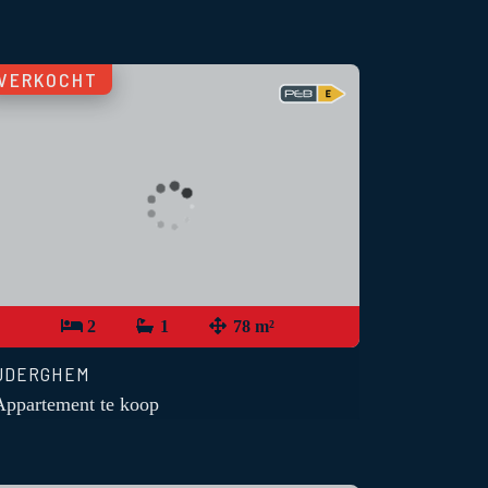
VERKOCHT
2
1
78 m²
UDERGHEM
Appartement te koop