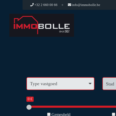
+32 2 660 00 66
info@immobolle.be
TE
KOOP
Stad
0 €
Gemeubeld