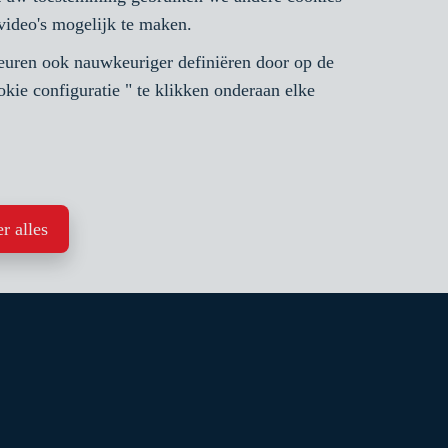
 video's mogelijk te maken.
keuren ook nauwkeuriger definiëren door op de
2
1
106 m²
ie configuratie " te klikken onderaan elke
UDERGHEM
Appartement te koop
r alles
VERKOCHT