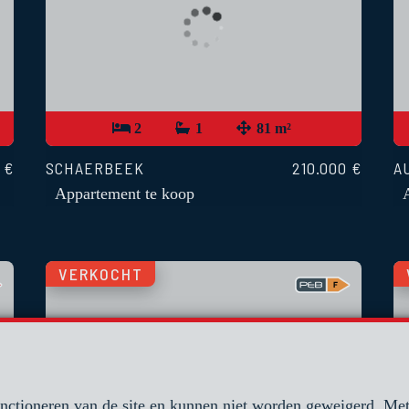
2
1
81 m²
 €
SCHAERBEEK
210.000 €
A
Appartement te koop
VERKOCHT
unctioneren van de site en kunnen niet worden geweigerd. M