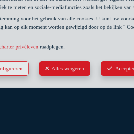
iek te meten en sociale-mediafuncties zoals het bekijken van
estemming voor het gebruik van alle cookies. U kunt uw voor
1
1
94 m²
1
g kan op elk moment worden gewijzigd door op de link " Cook
AUDERGHEM
A
Gelijkvloerse verdieping te koop
charter privéleven
raadplegen.
nfigureren
Alles weigeren
Acceptee
VERKOCHT