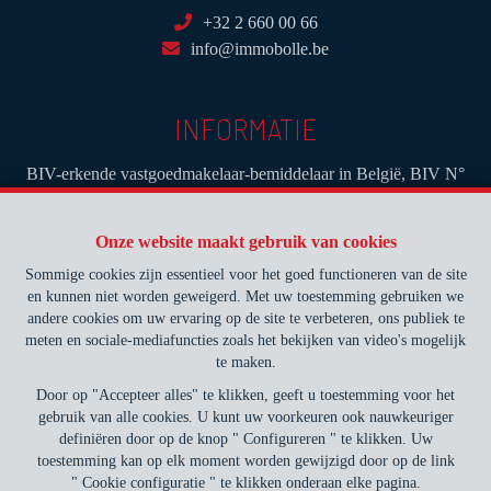
+32 2 660 00 66
info@immobolle.be
INFORMATIE
BIV-erkende vastgoedmakelaar-bemiddelaar in België, BIV N°
503.457- Toezichthoudende Autoriteit : Beroepinstituut van
Vastgoedmakelaars Luxemburgstraat, 16B - 1000 Brussel (+32 2
Onze website maakt gebruik van cookies
505 38 50 - info@biv.be) -
www.biv.be
-
Deontologische code
Sommige cookies zijn essentieel voor het goed functioneren van de site
BA en borgstelling via NV AXA Belgium, Troonplein 1, 1000
en kunnen niet worden geweigerd. Met uw toestemming gebruiken we
Brussel (polisnr. 730.390.160) Dekking geldt voor activiteiten die
andere cookies om uw ervaring op de site te verbeteren, ons publiek te
in België worden uitgevoerd
meten en sociale-mediafuncties zoals het bekijken van video's mogelijk
te maken.
Algemene gebruiksvoorwaarden van de website
Door op "Accepteer alles" te klikken, geeft u toestemming voor het
gebruik van alle cookies. U kunt uw voorkeuren ook nauwkeuriger
Charter privéleven
definiëren door op de knop " Configureren " te klikken. Uw
toestemming kan op elk moment worden gewijzigd door op de link
Cookie configuratie
" Cookie configuratie " te klikken onderaan elke pagina.