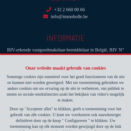
+32 2 660 00 66
info@immobolle.be
INFORMATIE
BIV-erkende vastgoedmakelaar-bemiddelaar in België, BIV N°
503.457- Toezichthoudende Autoriteit : Beroepinstituut van
Vastgoedmakelaars Luxemburgstraat, 16B - 1000 Brussel (+32 2
Onze website maakt gebruik van cookies
505 38 50 - info@biv.be) -
www.biv.be
-
Deontologische code
Sommige cookies zijn essentieel voor het goed functioneren van de site
BA en borgstelling via NV AXA Belgium, Troonplein 1, 1000
en kunnen niet worden geweigerd. Met uw toestemming gebruiken we
Brussel (polisnr. 730.390.160) Dekking geldt voor activiteiten die
andere cookies om uw ervaring op de site te verbeteren, ons publiek te
in België worden uitgevoerd
meten en sociale-mediafuncties zoals het bekijken van video's mogelijk
te maken.
Algemene gebruiksvoorwaarden van de website
Door op "Accepteer alles" te klikken, geeft u toestemming voor het
gebruik van alle cookies. U kunt uw voorkeuren ook nauwkeuriger
Charter privéleven
definiëren door op de knop " Configureren " te klikken. Uw
toestemming kan op elk moment worden gewijzigd door op de link
Cookie configuratie