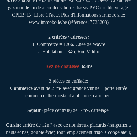
accès à la salle de bain centrale. Au sous-sol: 5 caves. Chaudière
gaz murale mixte à condensation. Châssis PVC double vitrage.
CPEB: E-. Libre à l'acte. Plus d'informations sur notre site:
www.immobolle.be (référence: 7728203)
2 entrées / adresses:
1. Commerce = 1266, Chée de Wavre
2. Habitation = 346, Rue Valduc
Rez-de-chaussée
:
65m²
3 pièces en enfilade:
Commerce
avant de 21m² avec grande vitrine + porte entrée
commerce, thermostat d'ambiance, carrelage.
Séjour
(pièce centrale) de 14m², carrelage.
Cuisine
arrière de 12m² avec de nombreux placards / rangements
hauts et bas, double évier, four, emplacement frigo + congélateur,