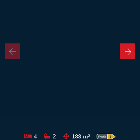
4
2
188 m²