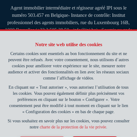
Agent immobilier intermédiaire et régisseur agréé IPI sous le
numéro 503.457 en Belgique- Instance de contrôle: Institut
professionnel des agents immobiliers, rue du Luxembourg 16B,
1000 Bruxelles (+32 2 505 38 50 - info@ipi.be) - Soumis au
code
déontologique de l’ IPI
Notre site web utilise des cookies
RC professionnelle et cautionnement via AXA Belgium SA, Place
du Trône 1, 1000 Bruxelles – police n° 730.390.160. Couverture
Certains cookies sont essentiels au bon fonctionnement du site et ne
valable pour les activités réalisées en Belgique
peuvent être refusés. Avec votre consentement, nous utilisons d’autres
cookies pour améliorer votre expérience sur le site, mesurer notre
Notre efficacité, votre sérénité.
audience et activer des fonctionnalités en lien avec les réseaux sociaux
comme l’affichage de vidéos.
Conditions générales d'utilisation du site
En cliquant sur « Tout autoriser », vous autorisez l’utilisation de tous
les cookies. Vous pouvez également définir plus précisément vos
Charte de la protection de la vie privée
préférences en cliquant sur le bouton « Configurer ». Votre
consentement peut être modifié à tout moment en cliquant sur le lien
Configuration des cookies
« Configuration des cookies » en bas de chaque page.
Si vous souhaitez en savoir plus sur les cookies, vous pouvez consulter
notre
charte de la protection de la vie privée
.