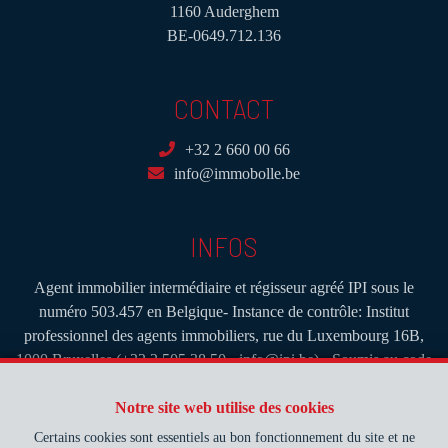
1160 Auderghem
BE-0649.712.136
CONTACT
+32 2 660 00 66
info@immobolle.be
INFOS
Agent immobilier intermédiaire et régisseur agréé IPI sous le
numéro 503.457 en Belgique- Instance de contrôle: Institut
professionnel des agents immobiliers, rue du Luxembourg 16B,
1000 Bruxelles (+32 2 505 38 50 - info@ipi.be) - Soumis au
code
déontologique de l’ IPI
Notre site web utilise des cookies
RC professionnelle et cautionnement via AXA Belgium SA, Place
du Trône 1, 1000 Bruxelles – police n° 730.390.160. Couverture
Certains cookies sont essentiels au bon fonctionnement du site et ne