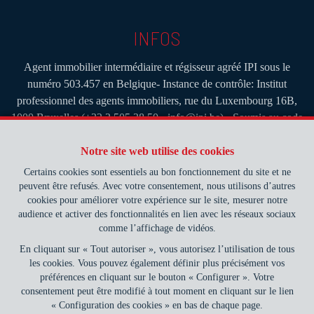
INFOS
Agent immobilier intermédiaire et régisseur agréé IPI sous le
numéro 503.457 en Belgique- Instance de contrôle: Institut
professionnel des agents immobiliers, rue du Luxembourg 16B,
1000 Bruxelles (+32 2 505 38 50 - info@ipi.be) - Soumis au
code
déontologique de l’ IPI
RC professionnelle et cautionnement via AXA Belgium SA, Place
Notre site web utilise des cookies
du Trône 1, 1000 Bruxelles – police n° 730.390.160. Couverture
Certains cookies sont essentiels au bon fonctionnement du site et ne
valable pour les activités réalisées en Belgique
peuvent être refusés. Avec votre consentement, nous utilisons d’autres
cookies pour améliorer votre expérience sur le site, mesurer notre
Notre efficacité, votre sérénité.
audience et activer des fonctionnalités en lien avec les réseaux sociaux
comme l’affichage de vidéos.
Conditions générales d'utilisation du site
En cliquant sur « Tout autoriser », vous autorisez l’utilisation de tous
les cookies. Vous pouvez également définir plus précisément vos
Charte de la protection de la vie privée
préférences en cliquant sur le bouton « Configurer ». Votre
consentement peut être modifié à tout moment en cliquant sur le lien
Configuration des cookies
« Configuration des cookies » en bas de chaque page.