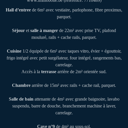
www.immobolle.be (référence: 7710489)
Hall d’entree
de 6m² avec vestiaire, parlophone, fibre proximus,
parquet.
Séjour
et
salle à manger
de 22m² avec prise TV, plafond
mouluré, rails + cache rails, parquet.
Cuisine
1/2 équipée de 6m² avec taques vitro, évier + égouttoir,
frigo intégré avec petit surgélateur, four intégré, rangements bas,
carrelage.
Accès à la
terrasse
arrière de 2m² orientée sud.
Chambre
arrière de 15m² avec rails + cache rail, parquet.
Salle de bain
attenante de 4m²
avec grande baignoire, lavabo
suspendu, barre de douche, branchement machine à laver,
carrelage.
Cave n°9
de 4m² au sous-sol.