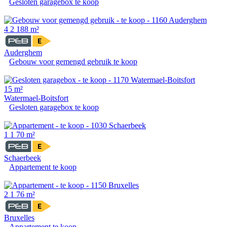
Gesloten garagebox te koop
4
2
188 m²
Auderghem
Gebouw voor gemengd gebruik te koop
15 m²
Watermael-Boitsfort
Gesloten garagebox te koop
1
1
70 m²
Schaerbeek
Appartement te koop
2
1
76 m²
Bruxelles
Appartement te koop