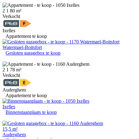
2
1
80 m²
Verkocht
Ixelles
Appartement te koop
Watermael-Boitsfort
Gesloten garagebox te koop
2
1
78 m²
Verkocht
Auderghem
Appartement te koop
Ixelles
Binnenstaanplaats te koop
15,5 m²
Auderghem